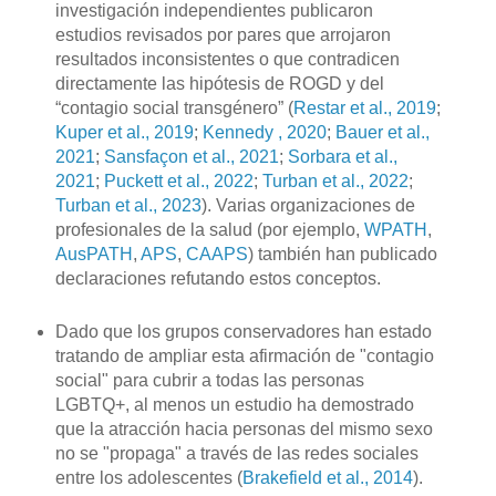
investigación independientes publicaron
estudios revisados ​​por pares que arrojaron
resultados inconsistentes o que contradicen
directamente las hipótesis de ROGD y del
“contagio social transgénero” (
Restar et al., 2019
;
Kuper et al., 2019
;
Kennedy , 2020
;
Bauer et al.,
2021
;
Sansfaçon et al., 2021
;
Sorbara et al.,
2021
;
Puckett et al., 2022
;
Turban et al., 2022
;
Turban et al., 2023
). Varias organizaciones de
profesionales de la salud (por ejemplo,
WPATH
,
AusPATH
,
APS
,
CAAPS
) también han publicado
declaraciones refutando estos conceptos.
Dado que los grupos conservadores han estado
tratando de ampliar esta afirmación de "contagio
social" para cubrir a todas las personas
LGBTQ+, al menos un estudio ha demostrado
que la atracción hacia personas del mismo sexo
no se "propaga" a través de las redes sociales
entre los adolescentes (
Brakefield et al., 2014
).