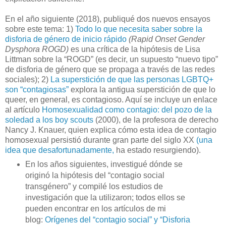
En el año siguiente (2018), publiqué dos nuevos ensayos
sobre este tema: 1)
Todo lo que necesita saber sobre la
disforia de género de inicio rápido
(Rapid Onset Gender
Dysphora ROGD)
es una crítica de la hipótesis de Lisa
Littman sobre la “ROGD” (es decir, un supuesto “nuevo tipo”
de disforia de género que se propaga a través de las redes
sociales); 2)
La superstición de que las personas LGBTQ+
son “contagiosas”
explora la antigua superstición de que lo
queer, en general, es contagioso. Aquí se incluye un enlace
al artículo
Homosexualidad como contagio: del pozo de la
soledad a los boy scouts
(2000), de la profesora de derecho
Nancy J. Knauer, quien explica cómo esta idea de contagio
homosexual persistió durante gran parte del siglo XX
(una
idea que desafortunadamente,
ha estado resurgiendo).
En los años siguientes, investigué dónde se
originó la hipótesis del “contagio social
transgénero” y compilé los estudios de
investigación que la utilizaron; todos ellos se
pueden encontrar en los artículos de mi
blog:
Orígenes del “contagio social” y “Disforia