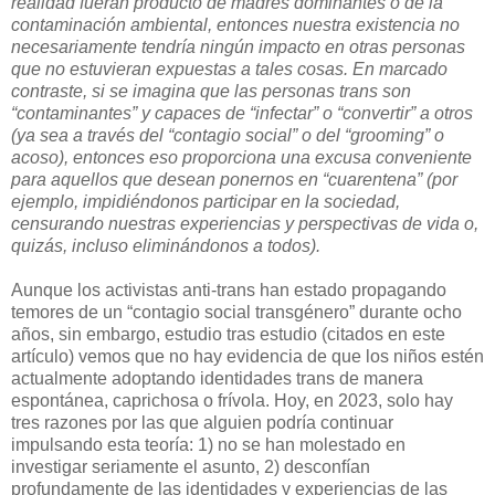
realidad fueran producto de madres dominantes o de la
contaminación ambiental, entonces nuestra existencia no
necesariamente tendría ningún impacto en otras personas
que no estuvieran expuestas a tales cosas. En marcado
contraste, si se imagina que las personas trans son
“contaminantes” y capaces de “infectar” o “convertir” a otros
(ya sea a través del “contagio social” o del “grooming” o
acoso), entonces eso proporciona una excusa conveniente
para aquellos que desean ponernos en “cuarentena” (por
ejemplo, impidiéndonos participar en la sociedad,
censurando nuestras experiencias y perspectivas de vida o,
quizás, incluso eliminándonos a todos).
Aunque los activistas anti-trans han estado propagando
temores de un “contagio social transgénero” durante ocho
años, sin embargo, estudio tras estudio (citados en este
artículo) vemos que no hay evidencia de que los niños estén
actualmente adoptando identidades trans de manera
espontánea, caprichosa o frívola. Hoy, en 2023, solo hay
tres razones por las que alguien podría continuar
impulsando esta teoría: 1) no se han molestado en
investigar seriamente el asunto, 2) desconfían
profundamente de las identidades y experiencias de las