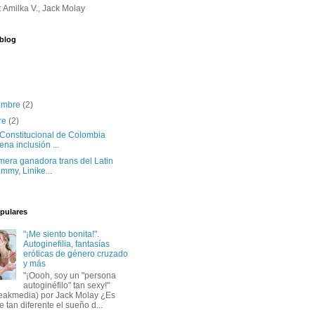
 Amilka V., Jack Molay
 blog
iembre
(2)
re
(2)
 Constitucional de Colombia
ena inclusión ...
mera ganadora trans del Latin
mmy, Linike...
pulares
"¡Me siento bonita!".
Autoginefilia, fantasías
eróticas de género cruzado
y más
"¡Oooh, soy un "persona
autoginéfilo" tan sexy!"
akmedia) por Jack Molay ¿Es
 tan diferente el sueño d...