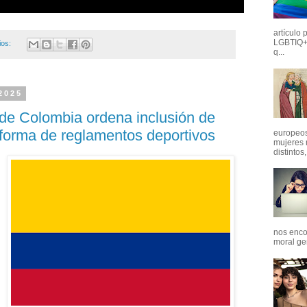
artículo 
LGBTIQ+,
ios:
q...
 2025
 de Colombia ordena inclusión de
reforma de reglamentos deportivos
europeos
mujeres 
distintos
nos enco
moral ge