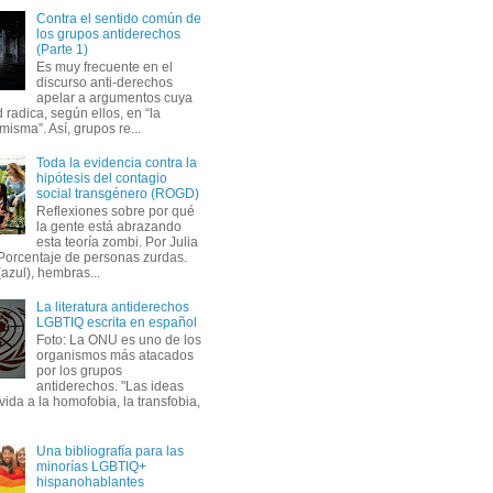
Contra el sentido común de
los grupos antiderechos
(Parte 1)
Es muy frecuente en el
discurso anti-derechos
apelar a argumentos cuya
 radica, según ellos, en “la
misma”. Así, grupos re...
Toda la evidencia contra la
hipótesis del contagio
social transgénero (ROGD)
Reflexiones sobre por qué
la gente está abrazando
esta teoría zombi. Por Julia
orcentaje de personas zurdas.
azul), hembras...
La literatura antiderechos
LGBTIQ escrita en español
Foto: La ONU es uno de los
organismos más atacados
por los grupos
antiderechos. "Las ideas
ida a la homofobia, la transfobia,
Una bibliografía para las
minorías LGBTIQ+
hispanohablantes