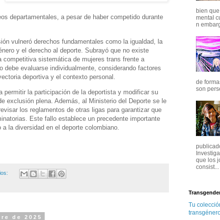
bien que
rneos departamentales, a pesar de haber competido durante
mental cu
n embarg
.
sión vulneró derechos fundamentales como la igualdad, la
énero y el derecho al deporte. Subrayó que no existe
a competitiva sistemática de mujeres trans frente a
o debe evaluarse individualmente, considerando factores
yectoria deportiva y el contexto personal.
de forma
son pers
permitir la participación de la deportista y modificar su
de exclusión plena. Además, al Ministerio del Deporte se le
visar los reglamentos de otras ligas para garantizar que
inatorias. Este fallo establece un precedente importante
o a la diversidad en el deporte colombiano.
publicad
Investiga
que los 
consist...
ios:
Transgende
Tu colección
transgénero
re de 2025