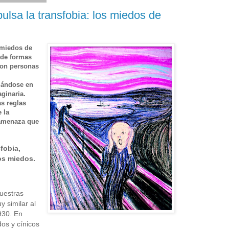
ulsa la transfobia: los miedos de
 miedos de
 de formas
son personas
giándose en
ginaria.
s reglas
 la
 amenaza que
fobia,
os miedos.
uestras
 similar al
930. En
dos y cínicos