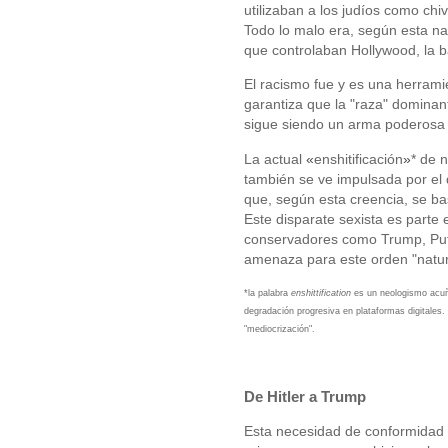
utilizaban a los judíos como chi
Todo lo malo era, según esta na
que controlaban Hollywood, la 
El racismo fue y es una herramie
garantiza que la "raza" dominan
sigue siendo un arma poderosa u
La actual
«
enshitificación
»
* de 
también se ve impulsada por el 
que, según esta creencia, se ba
Este disparate sexista es parte 
conservadores como Trump, Puti
amenaza para este orden "natura
*l
a palabra
enshittification
es un neologismo acuña
degradación progresiva en plataformas digitales. 
"mediocrización".
De Hitler a Trump
Esta necesidad de conformidad t