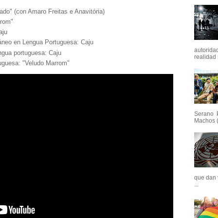
ado" (con Amaro Freitas e Anavitória)
rrom"
aju
neo en Lengua Portuguesa: Caju
autoridad
ngua portuguesa: Caju
realidad 
tuguesa: "Veludo Marrom"
Serano P
Machos (
que dan v
...