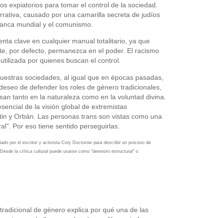
vos expiatorios para tomar el control de la sociedad.
rrativa, causado por una camarilla secreta de judíos
banca mundial y el comunismo.
nta clave en cualquier manual totalitario, ya que
te, por defecto, permanezca en el poder. El racismo
tilizada por quienes buscan el control.
nuestras sociedades, al igual que en épocas pasadas,
deseo de defender los roles de género tradicionales,
san tanto en la naturaleza como en la voluntad divina.
esencial de la visión global de extremistas
n y Orbán. Las personas trans son vistas como una
l". Por eso tiene sentido perseguirlas.
do por el escritor y activista Cory Doctorow para describir un proceso de
Desde la crítica cultural puede usarse como "deterioro estructural" o
radicional de género explica por qué una de las